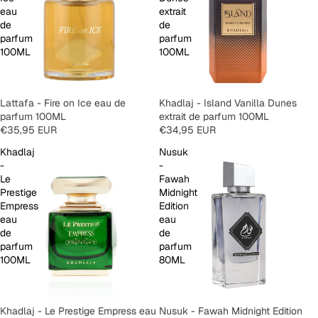
eau
extrait
de
de
parfum
parfum
100ML
100ML
Lattafa - Fire on Ice eau de
Khadlaj - Island Vanilla Dunes
parfum 100ML
extrait de parfum 100ML
€35,95 EUR
€34,95 EUR
Khadlaj
Nusuk
-
-
Le
Fawah
Prestige
Midnight
Empress
Edition
eau
eau
de
de
parfum
parfum
100ML
80ML
SOLD OUT
Khadlaj - Le Prestige Empress eau
SOLD OUT
Nusuk - Fawah Midnight Edition