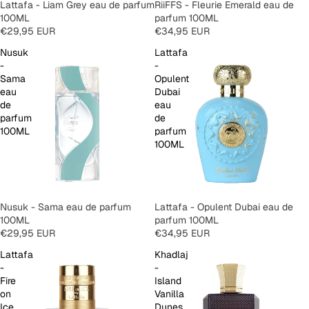
SOLD OUT
Lattafa - Liam Grey eau de parfum
RiiFFS - Fleurie Emerald eau de
100ML
parfum 100ML
€29,95 EUR
€34,95 EUR
Nusuk
Lattafa
-
-
Sama
Opulent
eau
Dubai
de
eau
parfum
de
100ML
parfum
100ML
SOLD OUT
Nusuk - Sama eau de parfum
SOLD OUT
Lattafa - Opulent Dubai eau de
100ML
parfum 100ML
€29,95 EUR
€34,95 EUR
Lattafa
Khadlaj
-
-
Fire
Island
on
Vanilla
Ice
Dunes