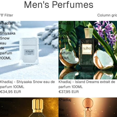
Men's Perfumes
Filter
Column gri
Khadlaj
Khadlaj
-
-
Shiyaaka
Island
Snow
Dreams
eau
extrait
de
de
parfum
parfum
100ML
100ML
SOLD OUT
Khadlaj - Shiyaaka Snow eau de
Khadlaj - Island Dreams extrait de
parfum 100ML
parfum 100ML
€34,95 EUR
€37,95 EUR
Khadlaj
Khadlaj
-
-
Onyx
Ria
Gold
eau