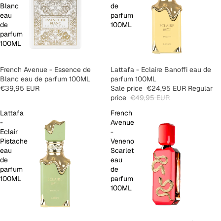
Blanc
de
eau
parfum
de
100ML
parfum
100ML
French Avenue - Essence de
SALE
Lattafa - Eclaire Banoffi eau de
Blanc eau de parfum 100ML
parfum 100ML
€39,95 EUR
Sale price
€24,95 EUR
Regular
price
€49,95 EUR
Lattafa
French
-
Avenue
Eclair
-
Pistache
Veneno
eau
Scarlet
de
eau
parfum
de
100ML
parfum
100ML