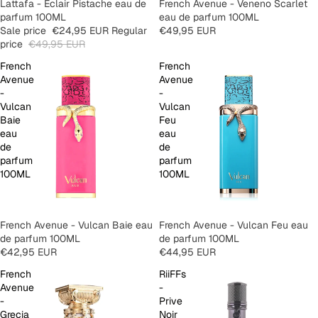
SALE
Lattafa - Eclair Pistache eau de
SOLD OUT
French Avenue - Veneno Scarlet
parfum 100ML
eau de parfum 100ML
Sale price
€24,95 EUR
Regular
€49,95 EUR
price
€49,95 EUR
French
French
Avenue
Avenue
-
-
Vulcan
Vulcan
Baie
Feu
eau
eau
de
de
parfum
parfum
100ML
100ML
French Avenue - Vulcan Baie eau
SOLD OUT
French Avenue - Vulcan Feu eau
de parfum 100ML
de parfum 100ML
€42,95 EUR
€44,95 EUR
French
RiiFFs
Avenue
-
-
Prive
Grecia
Noir