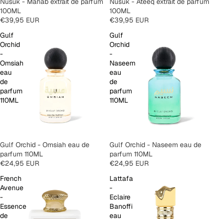
Nusuk - Mahab extrait de parfum
SOLD OUT
Nusuk - Ateeq extrait de parfum
100ML
100ML
€39,95 EUR
€39,95 EUR
Gulf
Gulf
Orchid
Orchid
-
-
Omsiah
Naseem
eau
eau
de
de
parfum
parfum
110ML
110ML
Gulf Orchid - Omsiah eau de
SOLD OUT
Gulf Orchid - Naseem eau de
parfum 110ML
parfum 110ML
€24,95 EUR
€24,95 EUR
French
Lattafa
Avenue
-
-
Eclaire
Essence
Banoffi
de
eau