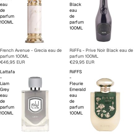
eau
Black
de
eau
parfum
de
100ML
parfum
100ML
SOLD OUT
French Avenue - Grecia eau de
SOLD OUT
RiiFFs - Prive Noir Black eau de
parfum 100ML
parfum 100ML
€46,95 EUR
€29,95 EUR
Lattafa
RiiFFS
-
-
Liam
Fleurie
Grey
Emerald
eau
eau
de
de
parfum
parfum
100ML
100ML